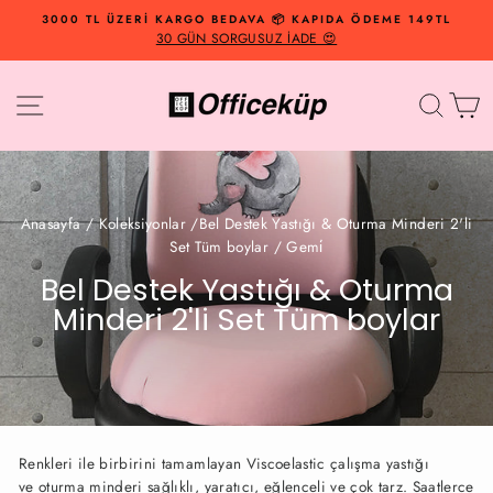
İçeriğe
3000 TL ÜZERİ KARGO BEDAVA 📦 KAPIDA ÖDEME 149TL
Geç
30 GÜN SORGUSUZ İADE 😍
Site Navigasyonu
Arama
Al
Anasayfa
/
Koleksiyonlar
/
Bel Destek Yastığı & Oturma Minderi 2'li
Set Tüm boylar
/
Gemi̇
Bel Destek Yastığı & Oturma
Minderi 2'li Set Tüm boylar
Renkleri ile birbirini tamamlayan Viscoelastic çalışma yastığı
ve oturma minderi sağlıklı, yaratıcı, eğlenceli ve çok tarz. Saatlerce