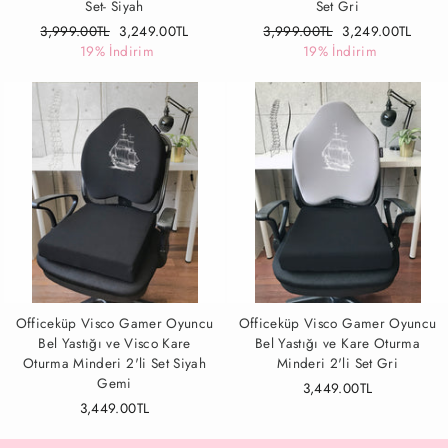
Set- Siyah
Set Gri
Fiyat
3,999.00TL
İndirimli
3,249.00TL
Fiyat
3,999.00TL
İndirimli
3,249.00TL
19% İndirim
Fiyat
19% İndirim
Fiyat
Officeküp Visco Gamer Oyuncu
Officeküp Visco Gamer Oyuncu
Bel Yastığı ve Visco Kare
Bel Yastığı ve Kare Oturma
Oturma Minderi 2'li Set Siyah
Minderi 2'li Set Gri
Gemi
3,449.00TL
3,449.00TL