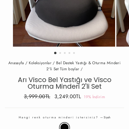
Anasayfa
/
Koleksiyonlar
/
Bel Destek Yastığı & Oturma Minderi
2'li Set Tüm boylar
/
Arı Visco Bel Yastığı ve Visco
Oturma Minderi 2'li Set
Fiyat
İndirimli
3,999.00TL
3,249.00TL
19% İndirim
Fiyat
Hangi renk oturma minderi istersiniz?
—
Siyah