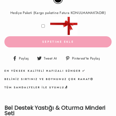
Hediye Paketi (Kargo paketine Fatura KONULMAMAKTADIR)
SEPETIME EKLE
Facebook'ta
Twitter'da
Pinteres
Paylaş
Tweet At
Pinterest'te Paylaş
Paylaş
Paylaş
Paylaş
EN YÜKSEK KALİTELİ HAFIZALI SÜNGER ✅
BELİNİZ SIRTINIZ VE BOYNUNUZ ÇOK RAHAT😍
TÜM SANDALYELER İLE UYUMLU🪑
Bel Destek Yastığı & Oturma Minderi
Seti