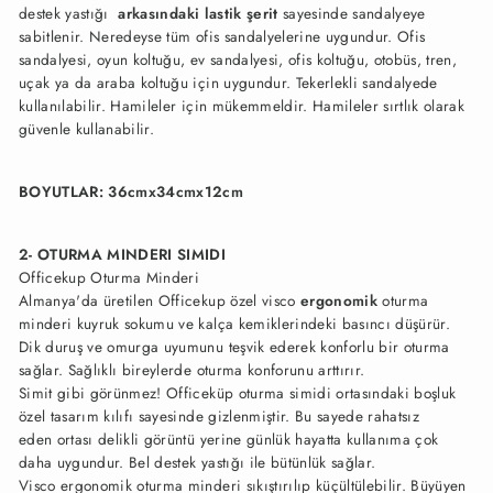
destek yastığı
arkasındaki lastik şerit
sayesinde sandalyeye
sabitlenir. Neredeyse tüm ofis sandalyelerine uygundur. Ofis
sandalyesi, oyun koltuğu, ev sandalyesi, ofis koltuğu, otobüs, tren,
uçak ya da araba koltuğu için uygundur. Tekerlekli sandalyede
kullanılabilir. Hamileler için mükemmeldir. Hamileler sırtlık olarak
güvenle kullanabilir.
BOYUTLAR: 36cmx34cmx12cm
2- OTURMA MINDERI SIMIDI
Officekup Oturma Minderi
Almanya'da üretilen Officekup özel visco
ergonomik
oturma
minderi kuyruk sokumu ve kalça kemiklerindeki basıncı düşürür.
Dik duruş ve omurga uyumunu teşvik ederek konforlu bir oturma
sağlar. Sağlıklı bireylerde oturma konforunu arttırır.
Simit gibi görünmez! Officeküp oturma simidi ortasındaki boşluk
özel tasarım kılıfı sayesinde gizlenmiştir. Bu sayede rahatsız
eden ortası delikli görüntü yerine günlük hayatta kullanıma çok
daha uygundur. Bel destek yastığı ile bütünlük sağlar.
Visco ergonomik oturma minderi sıkıştırılıp küçültülebilir. Büyüyen