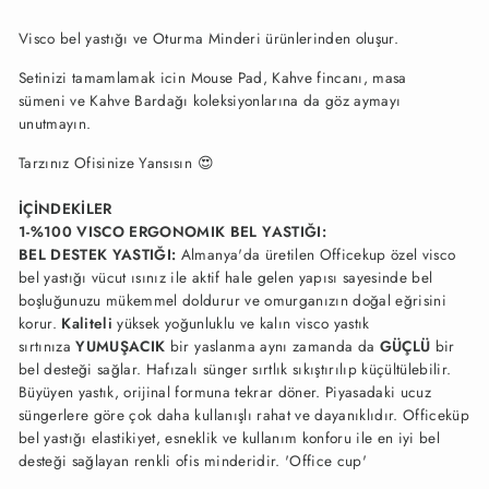
Visco bel yastığı ve
Oturma Minderi ürünlerinden oluşur.
Setinizi tamamlamak icin
Mouse Pad, Kahve fincanı, masa
sümeni ve Kahve Bardağı koleksiyonlarına da göz aymayı
unutmayın.
Tarzınız Ofisinize Yansısın
😍
İÇİNDEKİLER
1-%100 VISCO ERGONOMIK BEL YASTIĞI:
BEL DESTEK YASTIĞI:
Almanya'da üretilen Officekup özel visco
bel yastığı vücut ısınız ile aktif hale gelen yapısı sayesinde bel
boşluğunuzu mükemmel doldurur ve omurganızın doğal eğrisini
korur.
Kaliteli
yüksek yoğunluklu ve kalın visco yastık
sırtınıza
YUMUŞACIK
bir yaslanma aynı zamanda da
GÜÇLÜ
bir
bel desteği sağlar. Hafızalı sünger sırtlık sıkıştırılıp küçültülebilir.
Büyüyen yastık, orijinal formuna tekrar döner. Piyasadaki ucuz
süngerlere göre çok daha kullanışlı rahat ve dayanıklıdır. Officeküp
bel yastığı elastikiyet, esneklik ve kullanım konforu ile en iyi bel
desteği sağlayan renkli ofis minderidir. 'Office cup'