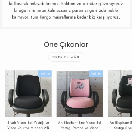
kullanarak anlayabilirsiniz. Kalitemize o kadar güveniyoruz
ki eğer memnun kalmazsanız paranızı geri ödemekle
kalmıyor, tüm Kargo masraflarına kadar biz karşılıyoruz.
Öne Çıkanlar
HEPSINI GÖR
İndirim
İndirim
Siyah Visco Bel Yastığı ve
An Elephant Bee Visco Bel
An Elephant 
Visco Oturma Minderi 2'li
Yastığı Pembe ve Visco
Yastığı Siy