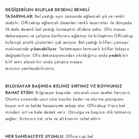
DEĞİŞEBİLEN KILIFLAR DESENLİ RENKLİ
TASARIMLAR:
Bel yastığı aynı zamanda eğlenceli şık ve renkli
olabilir. Officeküp eğlenceli desenler renkli tasarımlar ile dünyada
ilk defa desenli bel yastığı konseptini ofislere soktu. Ofis masası
dekorasyonu ve çalışma konforunu eğlence ile birleştiren Officekup
kullanışlı pratik çözümleri çok seviyor. Bel yastığı kılıfları çamaşır
makinesinde
yıkanabiliyor
. Terletmeyen fermuarlı kılıflar kolayca
değişebiliyor. Ofis dekorasyonundan sıkıldığınız anda
yedek
bir
kılıf satın alarak bir anda çalışma masası
tarzınızı yenileyebilirsiniz.
BILGISAYAR BAŞINDA BELİNİZ SIRTINIZ VE BOYNUNUZ
RAHAT ETSİN:
Bilgisayar başında oturarak uzun saatler harcarız.
Oturma sırasında uzun süre kasılan kaslar ve oturma pozisyonu
boyun sırt ve belde hassasiyete sebep olur. Officekup Visco bel
minderi sırt ve bele destek verir. Omurga ve başınızı dik tutmanızı
sağlar. Sırtınızın üst, orta ve alt kısmını rahat ettirir.
HER SANDALYEYE UYUMLU:
Office cup bel