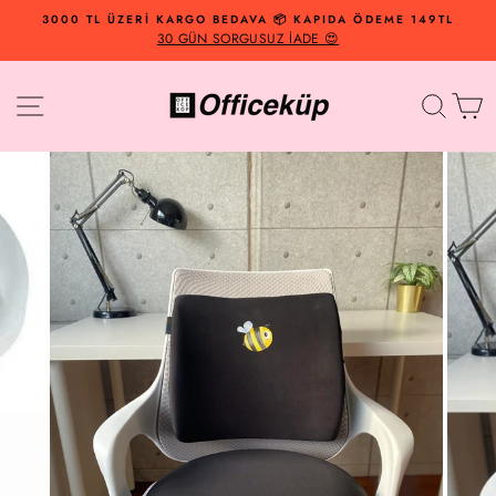
İçeriğe
3000 TL ÜZERİ KARGO BEDAVA 📦 KAPIDA ÖDEME 149TL
Geç
30 GÜN SORGUSUZ İADE 😍
Site Navigasyonu
Arama
Al