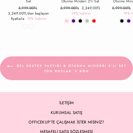
Set
Oturma Minderi 2'li Set
Oturma Mind
Fiyat
3,999.00TL
İndirimli
Fiyat
3,999.00TL
İndirimli
3,249.00TL
Fiyat
3,999.00TL
3,249.00TL
'dan başlayan
Fiyat
19% İndirim
Fiyat
19% İ
fiyatlarla
19% İndirim
BEL DESTEK YASTIĞI & OTURMA MINDERI 2'LI SET
TÜM BOYLAR 'A DÖN
İLETİŞİM
KURUMSAL SATIŞ
OFFICEKUP'TE ÇALIŞMAK İSTER MİSİNİZ?
MESAFELİ SATIŞ SÖZLEŞMESİ