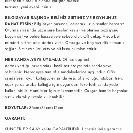
kılıf satın alarak
bir anda çalışma masası
tarzınızı yenileyebilirsiniz.
BILGISAYAR BAŞINDA BELİNİZ SIRTINIZ VE BOYNUNUZ
RAHAT ETSİN:
Bilgisayar başında oturarak uzun saatler harcarız.
Oturma sırasında uzun süre kasılan kaslar ve oturma pozisyonu
boyun sırt ve belde hassasiyete sebep olur. Officekup Visco bel
minderi sırt ve bele destek verir. Omurga ve başınızı dik tutmanızı
sağlar. Sırtınızın üst, orta ve alt kısmını rahat ettirir.
HER SANDALYEYE UYUMLU:
Office cup bel
destek
yastığı
arkasındaki lastik şerit sayesinde sandalyeye
sabitlenir. Neredeyse tüm ofis sandalyelerine uygundur. Ofis
sandalyesi, oyun koltuğu, ev sandalyesi, ofis koltuğu, otobüs, tren,
uçak ya da araba koltuğu için uygundur. Tekerlekli sandalyede
kullanılabilir. Hamileler için mükemmeldir. Çalışan hamile bayanlar
sırtlık olarak güvenle kullanabilir.
BOYUTLAR
:
36cmx34cmx12cm
GARANTİ:
SÜNGERLER 24 AY kalite GARANTİLİDİR. Ücretsiz iade garantisi