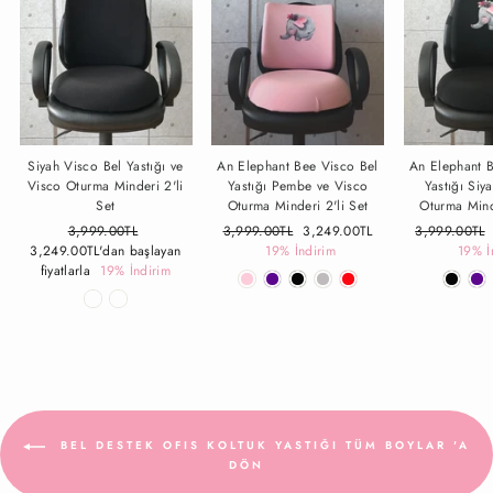
Siyah Visco Bel Yastığı ve
An Elephant Bee Visco Bel
An Elephant 
Visco Oturma Minderi 2'li
Yastığı Pembe ve Visco
Yastığı Siy
Set
Oturma Minderi 2'li Set
Oturma Mind
Fiyat
3,999.00TL
İndirimli
Fiyat
3,999.00TL
İndirimli
3,249.00TL
Fiyat
3,999.00TL
3,249.00TL
'dan başlayan
Fiyat
19% İndirim
Fiyat
19% İ
fiyatlarla
19% İndirim
BEL DESTEK OFIS KOLTUK YASTIĞI TÜM BOYLAR 'A
DÖN