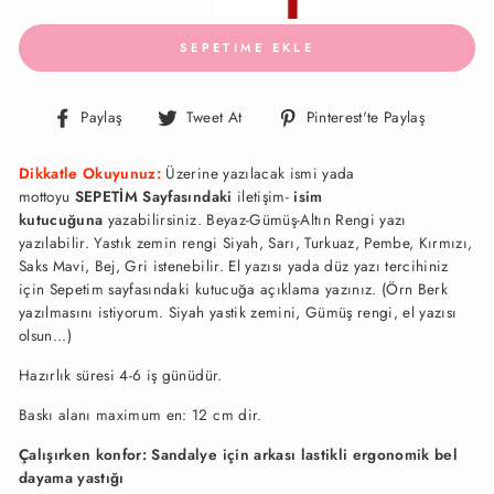
SEPETIME EKLE
Facebook'ta
Twitter'da
Pinteres
Paylaş
Tweet At
Pinterest'te Paylaş
Paylaş
Paylaş
Paylaş
Dikkatle Okuyunuz:
Üzerine yazılacak ismi yada
mottoyu
SEPETİM Sayfasındaki
iletişim-
isim
kutucuğuna
yazabilirsiniz. Beyaz-Gümüş-Altın Rengi yazı
yazılabilir. Yastık zemin rengi Siyah, Sarı,
Turkuaz, Pembe, Kırmızı,
Saks Mavi, Bej, Gri istenebilir. El yazısı yada düz yazı tercihiniz
için Sepetim sayfasındaki kutucuğa açıklama yazınız. (Örn Berk
yazılmasını istiyorum. Siyah yastik zemini, Gümüş rengi, el yazısı
olsun...)
Hazırlık süresi 4-6 iş günüdür.
Baskı alanı maximum en: 12 cm dir.
Çalışırken konfor: Sandalye için arkası lastikli ergonomik bel
dayama yastığı