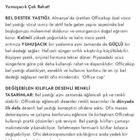
Yumuşacık Çok Rahat!
BEL DESTEK YASTIĞI:
Almanya'da üretilen Officekup özel visco
bel yastığı vücut ısınız ile aktif hale gelen yapısı sayesinde bel
boşluğunuzu mükemmel doldurur ve omurganızın doğal eğrisini
korur.
Kaliteli
yüksek yoğunluklu ve kalın visco yastık
sırtınıza
YUMUŞACIK
bir yaslanma aynı zamanda da
GÜÇLÜ
bir
bel desteği sağlar. Hafızalı sünger sırtlık sıkıştırılıp küçültülebilir.
Büyüyen yastık, orijinal formuna tekrar döner. Piyasadaki ucuz
süngerlere göre çok daha kullanışlı rahat ve dayanıklıdır. Officeküp
bel
yastığı
elastikiyet, esneklik ve kullanım konforu ile en iyi bel
desteği sağlayan renkli ofis minderidir. 'Office cup'
DEĞİŞEBİLEN KILIFLAR DESENLİ RENKLİ
TASARIMLAR:
Bel yastığı aynı zamanda eğlenceli şık ve renkli
olabilir. Officeküp eğlenceli desenler renkli tasarımlar ile
dünyada
ilk defa
desenli bel yastığı konseptini ofislere soktu. Ofis masası
dekorasyonu ve çalışma konforunu eğlence ile birleştiren Officekup
kullanışlı pratik çözümleri çok seviyor. Bel yastığı kılıfları çamaşır
makinesinde yıkanabiliyor. Terletmeyen fermuarlı kılıflar kolayca
değişebiliyor. Ofis dekorasyonundan sıkıldığınız anda
yedek bir