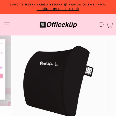
İçeriğe
3000 TL ÜZERİ KARGO BEDAVA 📦 KAPIDA ÖDEME 149TL
Geç
30 GÜN SORGUSUZ İADE 😍
Site Navigasyonu
Arama
Al