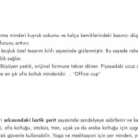
urma minderi kuyruk sokumu ve kalça kemiklerindeki basıncı dü
orunu arttırır.
oşluk özel tasarım kılıfı sayesinde gizlenmiştir. Bu sayede raha
lük sağlar.
 Büyüyen yastık, orijinal formuna tekrar döner. Piyasadaki ucuz 
e en şık ofis koltuk minderidir. . 'Office cup'
i
arkasındaki lastik şerit
sayesinde sandalyeye sabitlenir ve 
, ofis koltuğu, otobüs, tren, uçak ya da araba koltuğu için uygun
k güvenle kullanabilir. Yoga ve meditasyon için yer minderi, y