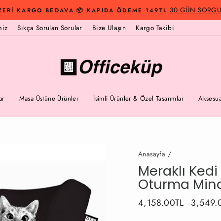
30 GÜN SORGUS
ZERİ KARGO BEDAVA 📦 KAPIDA ÖDEME 149TL
miz
Sıkça Sorulan Sorular
Bize Ulaşın
Kargo Takibi
ar
Masa Üstüne Ürünler
İsimli Ürünler & Özel Tasarımlar
Aksesua
Anasayfa
/
Meraklı Kedi
Oturma Mind
Fiyat
4,158.00TL
İndirimli
3,549.
Fiyat