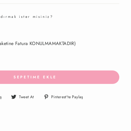
dırmak ister misiniz?
 paketine Fatura KONULMAMAKTADIR)
SEPETIME EKLE
Facebook'ta
Twitter'da
Pinterest'te
ş
Tweet At
Pinterest'te Paylaş
Paylaş
Paylaş
Paylaş