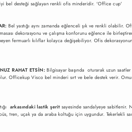
 iyi bel desteği sağlayan renkli ofis minderidir. 'Office cup'
AR:
Bel yastığı aynı zamanda eğlenceli şık ve renkli olabilir. Of
is masası dekorasyonu ve çalışma konforunu eğlence ile birleştire
meyen fermuarlı kılıflar kolayca değişebiliyor. Ofis dekorasyon
UNUZ RAHAT ETSİN:
Bilgisayar başında oturarak uzun saatler 
r. Officekup Visco bel minderi sırt ve bele destek verir. Omurga
stığı
arkasındaki lastik şerit
sayesinde sandalyeye sabitlenir. 
büs, tren, uçak ya da araba koltuğu için uygundur. Tekerlekli sa
.