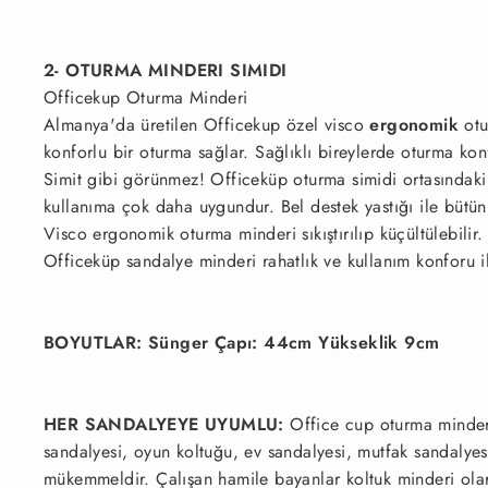
2- OTURMA MINDERI SIMIDI
Officekup Oturma Minderi
Almanya'da üretilen Officekup özel visco
ergonomik
ot
konforlu bir oturma sağlar. Sağlıklı bireylerde oturma konf
Simit gibi görünmez! Officeküp oturma simidi ortasındaki b
kullanıma çok daha uygundur. Bel destek yastığı ile bütün
Visco ergonomik oturma minderi sıkıştırılıp küçültülebilir.
Officeküp sandalye minderi rahatlık ve kullanım konforu il
BOYUTLAR: Sünger Çapı: 44cm Yükseklik 9cm
HER SANDALYEYE UYUMLU:
Office cup oturma minder
sandalyesi, oyun koltuğu, ev sandalyesi, mutfak sandalyesi
mükemmeldir. Çalışan hamile bayanlar koltuk minderi olara