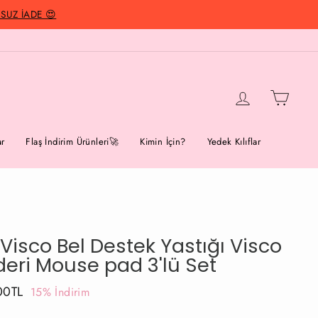
UZ İADE 😍
Giriş Yap
Alışver
r
Flaş İndirim Ürünleri🚀
Kimin İçin?
Yedek Kılıflar
 Visco Bel Destek Yastığı Visco
eri Mouse pad 3'lü Set
00TL
15% İndirim