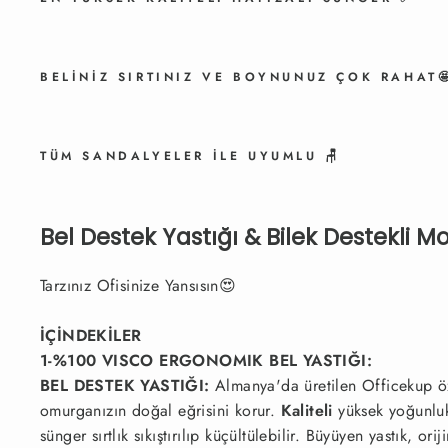
BELİNİZ SIRTINIZ VE BOYNUNUZ ÇOK RAHAT
TÜM SANDALYELER İLE UYUMLU 🪑
Bel Destek Yastığı & Bilek Destekli M
Tarzınız Ofisinize Yansısın
😍
İÇİNDEKİLER
1-%100 VISCO ERGONOMIK BEL YASTIĞI:
BEL DESTEK YASTIĞI:
Almanya'da üretilen Officekup öze
omurganızın doğal eğrisini korur.
Kaliteli
yüksek yoğunlukl
sünger sırtlık sıkıştırılıp küçültülebilir. Büyüyen yastık, 