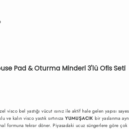

ouse Pad & Oturma Minderi 3'lü Ofis Seti
l visco bel yastığı vücut ısınız ile aktif hale gelen yapısı s
u ve kalın visco yastık sırtınıza
YUMUŞACIK
bir yaslanma ay
orijinal formuna tekrar döner. Piyasadaki ucuz süngerlere göre çok