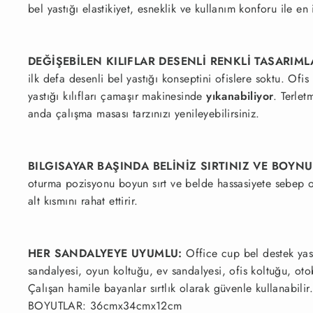
bel yastığı elastikiyet, esneklik ve kullanım konforu ile en
DEĞİŞEBİLEN KILIFLAR DESENLİ RENKLİ TASARIML
ilk defa desenli bel yastığı konseptini ofislere soktu. Of
yastığı kılıfları çamaşır makinesinde
yıkanabiliyor
. Terlet
anda çalışma masası tarzınızı yenileyebilirsiniz.
BILGISAYAR BAŞINDA BELİNİZ SIRTINIZ VE BOYN
oturma pozisyonu boyun sırt ve belde hassasiyete sebep olu
alt kısmını rahat ettirir.
HER SANDALYEYE UYUMLU:
Office cup bel destek ya
sandalyesi, oyun koltuğu, ev sandalyesi, ofis koltuğu, oto
Çalışan hamile bayanlar sırtlık olarak güvenle kullanabilir
BOYUTLAR: 36cmx34cmx12cm