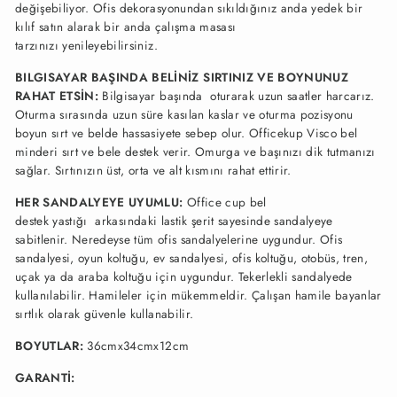
değişebiliyor. Ofis dekorasyonundan sıkıldığınız anda
yedek bir
kılıf satın alarak
bir anda çalışma masası
tarzınızı yenileyebilirsiniz.
BILGISAYAR BAŞINDA BELİNİZ SIRTINIZ VE BOYNUNUZ
RAHAT ETSİN:
Bilgisayar başında oturarak uzun saatler harcarız.
Oturma sırasında uzun süre kasılan kaslar ve oturma pozisyonu
boyun sırt ve belde hassasiyete sebep olur. Officekup Visco bel
minderi sırt ve bele destek verir. Omurga ve başınızı dik tutmanızı
sağlar. Sırtınızın üst, orta ve alt kısmını rahat ettirir.
HER SANDALYEYE UYUMLU:
Office cup bel
destek
yastığı
arkasındaki lastik şerit sayesinde sandalyeye
sabitlenir. Neredeyse tüm ofis sandalyelerine uygundur. Ofis
sandalyesi, oyun koltuğu, ev sandalyesi, ofis koltuğu, otobüs, tren,
uçak ya da araba koltuğu için uygundur. Tekerlekli sandalyede
kullanılabilir. Hamileler için mükemmeldir. Çalışan hamile bayanlar
sırtlık olarak güvenle kullanabilir.
BOYUTLAR
:
36cmx34cmx12cm
GARANTİ: