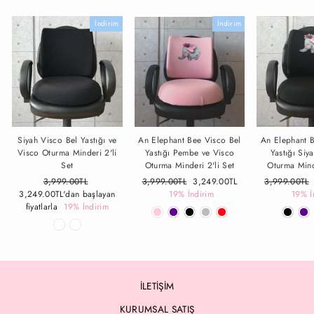
İndirim
İndirim
Siyah Visco Bel Yastığı ve
An Elephant Bee Visco Bel
An Elephant 
Visco Oturma Minderi 2'li
Yastığı Pembe ve Visco
Yastığı Siy
Set
Oturma Minderi 2'li Set
Oturma Mind
Fiyat
3,999.00TL
İndirimli
Fiyat
3,999.00TL
İndirimli
3,249.00TL
Fiyat
3,999.00TL
3,249.00TL
'dan başlayan
Fiyat
19% İndirim
Fiyat
19% İ
fiyatlarla
19% İndirim
İLETİŞİM
KURUMSAL SATIŞ