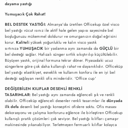
dayama yastığı
Yumuşacık Çok Rahat!
BEL DESTEK YASTIĞI:
Almanya'da üretilen Officekup özel visco
bel yastığı vücut ısınız ile aktif hale gelen yapısı sayesinde bel
boşluğunuzu mükemmel doldurur ve omurganızın doğal eğrisini
korur.
Kaliteli
yüksek yoğunluklu ve kalın visco yastık
sırtınıza
YUMUŞACIK
bir yaslanma aynı zamanda da
GÜÇLÜ
bir
bel desteği sağlar. Hafızalı sünger sırtlık sıkıştırılıp küçültülebilir.
Büyüyen yastık, orijinal formuna tekrar döner. Piyasadaki ucuz
süngerlere göre çok daha kullanışlı rahat ve dayanıklıdır. Officeküp
bel
yastığı
elastikiyet, esneklik ve kullanım konforu ile en iyi bel
desteği sağlayan renkli ofis minderidir. 'Office cup'
DEĞİŞEBİLEN KILIFLAR DESENLİ RENKLİ
TASARIMLAR:
Bel yastığı aynı zamanda eğlenceli şık ve renkli
olabilir. Officeküp eğlenceli desenler renkli tasarımlar ile
dünyada
ilk defa
desenli bel yastığı konseptini ofislere soktu. Ofis masası
dekorasyonu ve çalışma konforunu eğlence ile birleştiren Officekup
kullanışlı pratik çözümleri çok seviyor. Bel yastığı kılıfları çamaşır
makinesinde yıkanabiliyor. Terletmeyen fermuarlı kılıflar kolayca