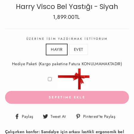
Harry Visco Bel Yastığı - Siyah
Fiyat
İndirimli
1,899.00TL
Fiyat
ÜZERİNE İSİM YAZDIRMAK İSTİYORUM
HAYIR
EVET
Hediye Paketi (Kargo paketine Fatura KONULMAMAKTADIR)
SEPETIME EKLE
Facebook'ta
Twitter'da
Pinteres
Paylaş
Tweet At
Pinterest'te Paylaş
Paylaş
Paylaş
Paylaş
Çalışırken konfor: Sandalye için arkası lastikli ergonomik bel