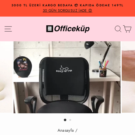
İçeriğe
3000 TL ÜZERİ KARGO BEDAVA 📦 KAPIDA ÖDEME 149TL
Geç
30 GÜN SORGUSUZ İADE 😍
Site Navigasyonu
Arama
Al
Anasayfa
/