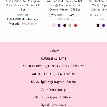
Siyah Visco Bel Yastığı ve
An Elephant Bee Visco Bel
An Elephant 
Visco Oturma Minderi 2'li
Yastığı Pembe ve Visco
Yastığı Siy
Set
Oturma Minderi 2'li Set
Oturma Mind
Fiyat
3,999.00TL
İndirimli
Fiyat
3,999.00TL
İndirimli
3,249.00TL
Fiyat
3,999.00TL
3,249.00TL
'dan başlayan
Fiyat
19% İndirim
Fiyat
19% İ
fiyatlarla
19% İndirim
İLETİŞİM
KURUMSAL SATIŞ
OFFICEKUP'TE ÇALIŞMAK İSTER MİSİNİZ?
MESAFELİ SATIŞ SÖZLEŞMESİ
KVKK İlgili Kişi Başvuru Formu
KVKK Yönetmeliği
Gizlilik ve Çerez Politikası
Üyelik Sözleşmesi