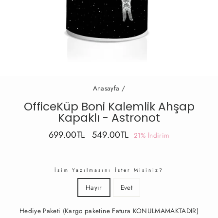
Anasayfa
/
OfficeKüp Boni Kalemlik Ahşap
Kapaklı - Astronot
Fiyat
İndirimli
699.00TL
549.00TL
21% İndirim
Fiyat
İsim Yazılmasını İster Misiniz?
Hayır
Evet
Hediye Paketi (Kargo paketine Fatura KONULMAMAKTADIR)