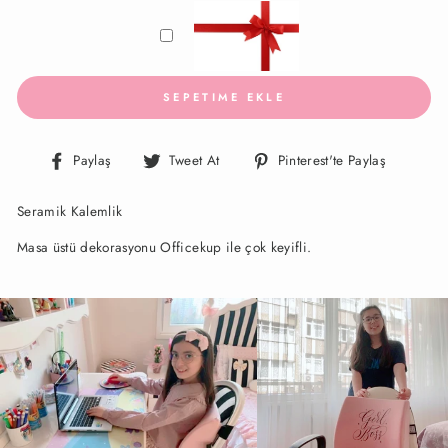
SEPETIME EKLE
Facebook'ta
Twitter'da
Pinteres
Paylaş
Tweet At
Pinterest'te Paylaş
Paylaş
Paylaş
Paylaş
Seramik Kalemlik
Masa üstü dekorasyonu Officekup ile çok keyifli.