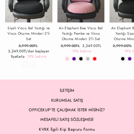
Siyah Visco Bel Yastığı ve
An Elephant Bee Visco Bel
An Elephant 
Visco Oturma Minderi 2'li
Yastığı Pembe ve Visco
Yastığı Siy
Set
Oturma Minderi 2'li Set
Oturma Mind
Fiyat
3,999.00TL
İndirimli
Fiyat
3,999.00TL
İndirimli
3,249.00TL
Fiyat
3,999.00TL
3,249.00TL
'dan başlayan
Fiyat
19% İndirim
Fiyat
19% İ
fiyatlarla
19% İndirim
İLETİŞİM
KURUMSAL SATIŞ
OFFICEKUP'TE ÇALIŞMAK İSTER MİSİNİZ?
MESAFELİ SATIŞ SÖZLEŞMESİ
KVKK İlgili Kişi Başvuru Formu