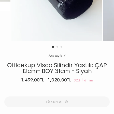
Anasayfa
/
Officekup Visco Silindir Yastık: ÇAP
12cm- BOY 31cm - Siyah
Fiyat
İndirimli
1,499.00TL
1,020.00TL
32% İndirim
Fiyat
TÜKENDI 😓