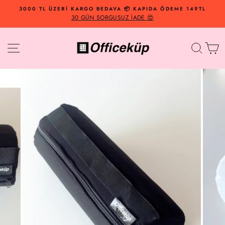
İçeriğe
3000 TL ÜZERİ KARGO BEDAVA 📦 KAPIDA ÖDEME 149TL
Geç
30 GÜN SORGUSUZ İADE 😍
Site Navigasyonu
Arama
Al