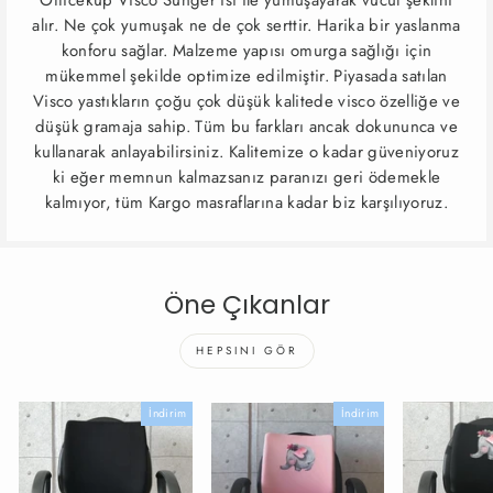
Officeküp Visco Sünger ısı ile yumuşayarak vücut şeklini
alır. Ne çok yumuşak ne de çok serttir. Harika bir yaslanma
konforu sağlar. Malzeme yapısı omurga sağlığı için
mükemmel şekilde optimize edilmiştir. Piyasada satılan
Visco yastıkların çoğu çok düşük kalitede visco özelliğe ve
düşük gramaja sahip. Tüm bu farkları ancak dokununca ve
kullanarak anlayabilirsiniz. Kalitemize o kadar güveniyoruz
ki eğer memnun kalmazsanız paranızı geri ödemekle
kalmıyor, tüm Kargo masraflarına kadar biz karşılıyoruz.
Öne Çıkanlar
HEPSINI GÖR
İndirim
İndirim