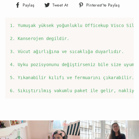
Facebook'ta
Twitter'da
Pinteres
Paylaş
Tweet At
Pinterest'te Paylaş
Paylaş
Paylaş
Paylaş
1. Yumuşak yüksek yoğunluklu Officekup Visco Silin
2. Kanserojen degildir.

3. Vücut ağırlığına ve sıcaklığa duyarlıdır.

4. Uyku pozisyonunu değiştirseniz bile size uyum s
5. Yıkanabilir kılıfı ve fermuarını çıkarabilir.

6. Sıkıştırılmış vakumlu paket ile gelir, nakliye