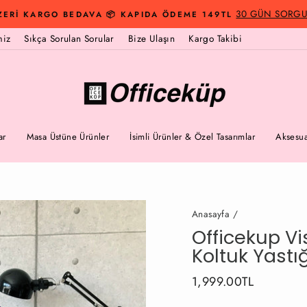
30 GÜN SORGUS
ZERİ KARGO BEDAVA 📦 KAPIDA ÖDEME 149TL
miz
Sıkça Sorulan Sorular
Bize Ulaşın
Kargo Takibi
ar
Masa Üstüne Ürünler
İsimli Ürünler & Özel Tasarımlar
Aksesua
Anasayfa
/
Officekup V
Koltuk Yastı
Fiyat
İndirimli
1,999.00TL
Fiyat