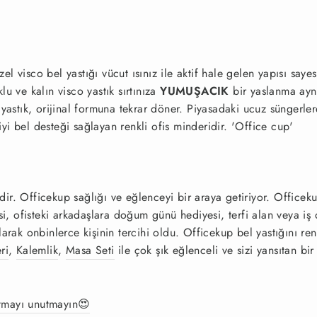
l visco bel yastığı vücut ısınız ile aktif hale gelen yapısı s
u ve kalın visco yastık sırtınıza
YUMUŞACIK
bir yaslanma ay
yen yastık, orijinal formuna tekrar döner. Piyasadaki ucuz süngerl
iyi bel desteği sağlayan renkli ofis minderidir. 'Office cup'
dir. Officekup sağlığı ve eğlenceyi bir araya getiriyor. Officeku
si, ofisteki arkadaşlara doğum günü hediyesi, terfi alan veya iş 
larak onbinlerce kişinin tercihi oldu. Officekup bel yastığını re
ri
,
Kalemlik
,
Masa Seti
ile çok şık eğlenceli ve sizi yansıtan bir
atmayı unutmayın😍