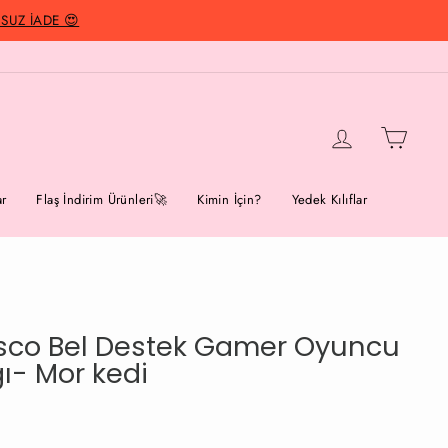
UZ İADE 😍
Giriş Yap
Alışver
r
Flaş İndirim Ürünleri🚀
Kimin İçin?
Yedek Kılıflar
isco Bel Destek Gamer Oyuncu
ğı- Mor kedi