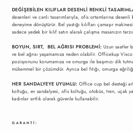
DEĞİŞEBİLEN KILIFLAR DESENLİ RENKLİ TASARIML
desenleri ve canlı tasarımlarıyla, ofis ortamlarına desenli
deneyime dönüştürür. Bel yastığı kılıfları çamaşır makinesi
sadece yedek bir kılıf satın alarak çalışma masanızın tarzın
BOYUN, SIRT, BEL AĞRISI PROBLEMİ:
Uzun saatler 
ve bel ağrısı yaşamamıza neden olabilir. Officekup Visco
pozisyonunu korumamıza ve omurga ile başımızı dik tutmamıza
mükemmel bir çözümdür. Ayrıca bel fıtığı, omurga eğriliği,
HER SANDALYEYE UYUMLU:
Office cup bel desteği ar
koltuğu, ev sandalyesi, ofis koltuğu, otobüs, tren, uçak y
kadınlar sırtlık olarak güvenle kullanabilir.
GARANTİ: