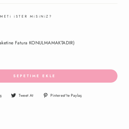
METi iSTER MiSiNiZ?
 paketine Fatura KONULMAMAKTADIR)
SEPETIME EKLE
Facebook'ta
Twitter'da
Pinterest'te
ş
Tweet At
Pinterest'te Paylaş
Paylaş
Paylaş
Paylaş