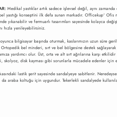
AR:
Medikal yastıklar artık sadece işlevsel değil, aynı zamanda e
 bel yastığı konseptini ilk defa sunan markadır.
Officekup' Ofis 
nde yıkanabilir ve fermuarlı tasarımları sayesinde kolayca değişt
ı hızla yenileyebilirsiniz.
boyunca bilgisayar başında oturmak, kaslarımızın uzun süre geri
 Ortopedik bel minderi, sırt ve bel bölgesine destek sağlayarak
 yardımcı olur. Üst, orta ve alt sırt ağrılarına karşı etkilidir v
 skolyoz, disk kayması gibi sorunlarla mücadele edenler için en 
kasındaki lastik şerit sayesinde sandalyeye sabitlenir. Neredeys
a da araba koltuğu için uygundur. Tekerlekli sandalyede kullanı