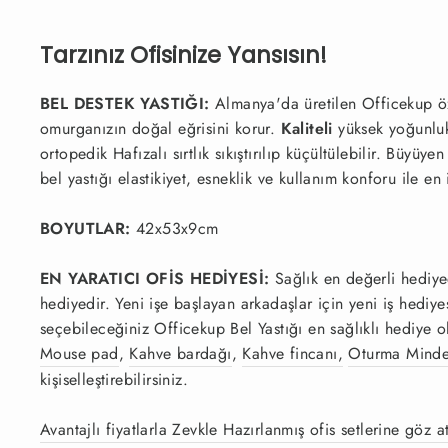
Tarzınız Ofisinize Yansısın!
BEL DESTEK YASTIĞI:
Almanya'da üretilen Officekup öze
omurganızın doğal eğrisini korur.
Kaliteli
yüksek yoğunlukl
ortopedik Hafızalı sırtlık sıkıştırılıp küçültülebilir. Büyü
bel
yastığı
elastikiyet, esneklik ve kullanım konforu ile en 
BOYUTLAR
:
42x53x9cm
EN YARATICI OFİS HEDİYESİ:
Sağlık en değerli hediye
hediyedir. Yeni işe başlayan arkadaşlar için yeni iş hediye
seçebileceğiniz Officekup Bel Yastığı en sağlıklı hediye o
Mouse pad
,
Kahve bardağı
,
Kahve fincanı,
Oturma Minde
kişiselleştirebilirsiniz.
Avantajlı fiyatlarla Zevkle
Hazırlanmış ofis setlerine göz 