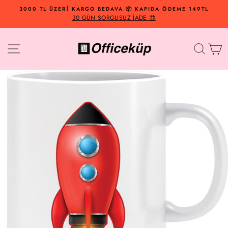
İçeriğe
3000 TL ÜZERİ KARGO BEDAVA 📦 KAPIDA ÖDEME 149TL
Geç
30 GÜN SORGUSUZ İADE 😍
Site Navigasyonu
Arama
Al