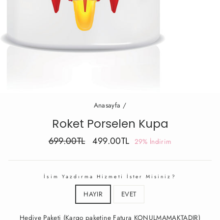
Anasayfa
/
Roket Porselen Kupa
Fiyat
İndirimli
699.00TL
499.00TL
29% İndirim
Fiyat
İsim Yazdırma Hizmeti İster Misiniz?
HAYIR
EVET
Hediye Paketi (Kargo paketine Fatura KONULMAMAKTADIR)