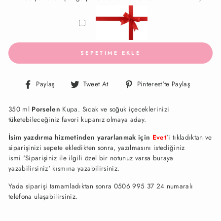
SEPETIME EKLE
Facebook'ta
Twitter'da
Pinteres
Paylaş
Tweet At
Pinterest'te Paylaş
Paylaş
Paylaş
Paylaş
350 ml
Porselen
Kupa. Sıcak ve soğuk içeceklerinizi
tüketebileceğiniz favori kupanız olmaya aday.
İsim yazdırma hizmetinden yararlanmak için
Evet
'i tıkladıktan ve
siparişinizi sepete ekledikten sonra, yazılmasını istediğiniz
ismi 'Siparişiniz ile ilgili özel bir notunuz varsa buraya
yazabilirsiniz' kısmına yazabilirsiniz.
Yada siparişi tamamladıktan sonra 0506 995 37 24 numaralı
telefona ulaşabilirsiniz.