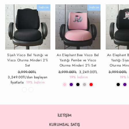
İndirim
İndirim
Siyah Visco Bel Yastığı ve
An Elephant Bee Visco Bel
An Elephant 
Visco Oturma Minderi 2'li
Yastığı Pembe ve Visco
Yastığı Siy
Set
Oturma Minderi 2'li Set
Oturma Mind
Fiyat
3,999.00TL
İndirimli
Fiyat
3,999.00TL
İndirimli
3,249.00TL
Fiyat
3,999.00TL
3,249.00TL
'dan başlayan
Fiyat
19% İndirim
Fiyat
19% İ
fiyatlarla
19% İndirim
İLETİŞİM
KURUMSAL SATIŞ